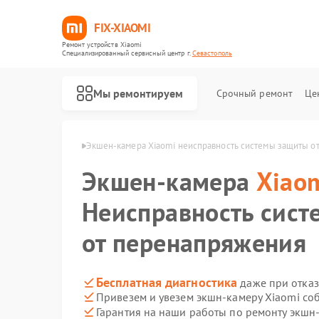
FIX-XIAOMI
Ремонт устройств Xiaomi
Специализированный cервисный центр г.
Севастополь
Мы ремонтируем
Срочный ремонт
Це
iaomi в Севастополе
Экшен-камера Xiaomi неисправность системы защиты о
Экшен-камера
Xiao
Неисправность сис
от перенапряжения
Бесплатная диагностика
даже при отказ
Привезем и увезем экшн-камеру Xiaomi со
Гарантия на наши работы по ремонту экшн
Ремонт роботов-пылесосов Xiaomi
Ремонт квадрокоптеров Xiaomi
Ремонт электросамокатов Xiaomi
Ремонт электровелосипедов Xiaomi
Ремонт стиральных машин Xiaomi
Ремонт вертикальных пылесосов Xiaomi
Ремонт парогенераторов Xiaomi
Ремонт массажных кресел Xiaomi
Ремонт камер видеонаблюдения Xiaomi
Ремонт видеорегистраторов Xiaomi
Ремонт пароочистителей Xiaomi