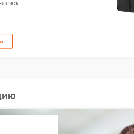
нии часа
ны
цию