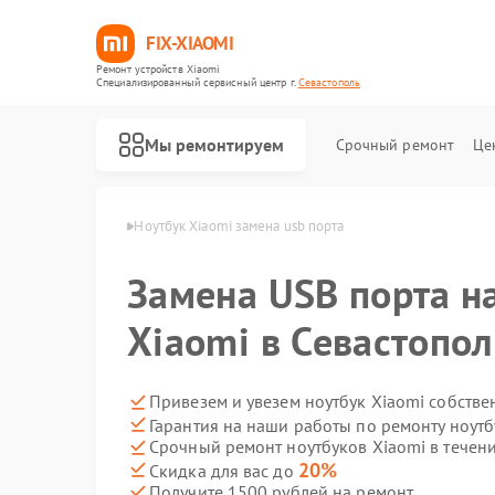
FIX-XIAOMI
Ремонт устройств Xiaomi
Специализированный cервисный центр г.
Севастополь
Мы ремонтируем
Срочный ремонт
Це
iaomi в Севастополе
Ноутбук Xiaomi замена usb порта
Замена USB порта н
Xiaomi в Севастопол
Привезем и увезем ноутбук Xiaomi собстве
Гарантия на наши работы по ремонту ноут
Срочный ремонт ноутбуков Xiaomi в течени
20%
Скидка для вас до
Получите 1500 рублей на ремонт
Ремонт роботов-пылесосов Xiaomi
Ремонт квадрокоптеров Xiaomi
Ремонт электросамокатов Xiaomi
Ремонт электровелосипедов Xiaomi
Ремонт стиральных машин Xiaomi
Ремонт вертикальных пылесосов Xiaomi
Ремонт парогенераторов Xiaomi
Ремонт массажных кресел Xiaomi
Ремонт камер видеонаблюдения Xiaomi
Ремонт видеорегистраторов Xiaomi
Ремонт пароочистителей Xiaomi