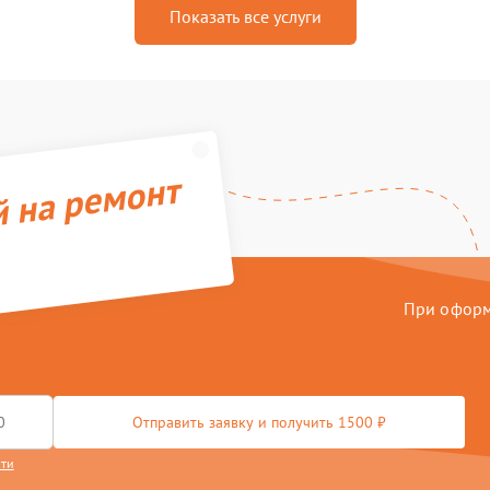
Показать все услуги
й на ремонт
При оформл
Отправить заявку и получить 1500 ₽
сти