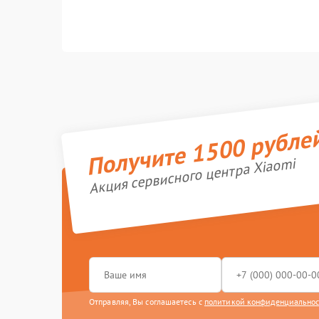
Получите 1500 рубле
Акция сервисного центра Xiaomi
Отправляя, Вы соглашаетесь с
политикой конфиденциально