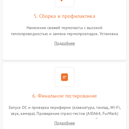
5. Сборка и профилактика
Нанесение свежей термопасты с высокой
теплопроводностью и замена термопрокладок. Установка
системы охлаждения, подключение всех внутренних
Подробнее
шлейфов, модулей памяти и накопителей. Предварительная
сборка корпуса.
6. Финальное тестирование
Запуск ОС и проверка периферии (клавиатура, тачпад, Wi-Fi,
звук, камера). Проведение стресс-тестов (AIDA64, FurMark)
для контроля температурного режима и стабильности
Подробнее
системы под пиковой нагрузкой.