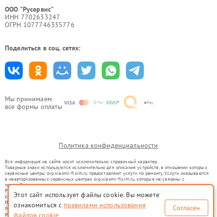
ООО "Русервис"
ИНН 7702633247
ОГРН 1077746335776
Поделиться в соц. сетях:
Мы принимаем
все формы оплаты
Политика конфиденциальности
Вся информация на сайте носит исключительно справочный характер.
Товарные знаки используются исключительно для описания устройств, в отношении которых
сервисные центры svp.xiaomi-fixim.ru предоставляют услуги по ремонту. Услуги оказываются
в неавторизованных сервисных центрах svp.xiaomi-fixim.ru, которые не связаны с
правообладателями товарных знаков или их официальными представителями.
Ремонт осуществляется для устройств, уже введенных в гражданский оборот в соответствии
Этот сайт использует файлы cookie. Вы можете
со статьей 1487 ГК РФ.
Использование товарных знаков не преследует цели индивидуализации услуг или введения
ознакомиться с
правилами использования
Согласен
потребителей в заблуждение, а служит для информирования о предоставляемых услугах по
ремонту техники указанных брендов.
файлов cookie