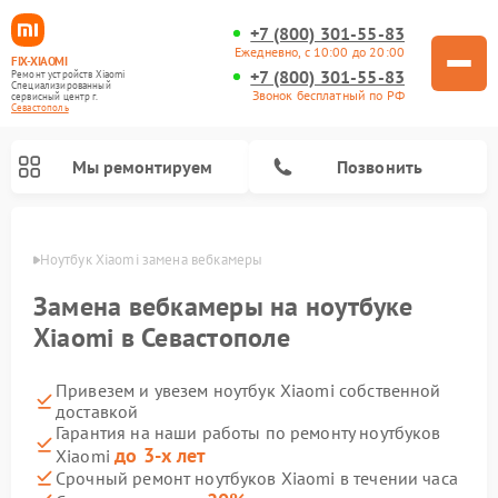
+7 (800) 301-55-83
Ежедневно, с 10:00 до 20:00
FIX-XIAOMI
+7 (800) 301-55-83
Ремонт устройств Xiaomi
Специализированный
Звонок бесплатный по РФ
cервисный центр г.
Севастополь
Мы ремонтируем
Позвонить
ополе
Ноутбук Xiaomi замена вебкамеры
Замена вебкамеры на ноутбуке
Xiaomi в Севастополе
Привезем и увезем ноутбук Xiaomi собственной
доставкой
Гарантия на наши работы по ремонту ноутбуков
до 3-х лет
Xiaomi
Ремонт электросамокатов Xiaomi
Ремонт массажных кресел Xiaomi
Ремонт видеорегистраторов Xiaomi
Ремонт пароочистителей Xiaomi
Ремонт камер видеонаблюдения Xiaomi
Ремонт вертикальных пылесосов Xiaomi
Ремонт роботов-пылесосов Xiaomi
Ремонт электровелосипедов Xiaomi
Ремонт стиральных машин Xiaomi
Срочный ремонт ноутбуков Xiaomi в течении часа