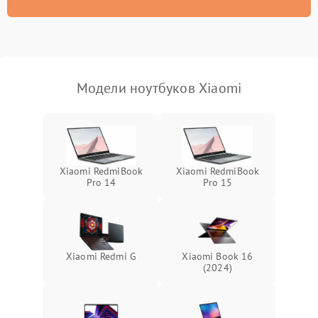
износа термопасты или
2500 ₽
Подробнее →
неисправности кулера
Выход из строя SSD или
HDD: медленная загрузка,
3000 ₽
Подробнее →
ошибки чтения,
пропадание диска
Модели ноутбуков Xiaomi
Неисправность
оперативной памяти:
2000 ₽
Подробнее →
вылеты приложений,
синие экраны
Xiaomi RedmiBook
Xiaomi RedmiBook
Pro 14
Pro 15
Проблемы Wi‑Fi или
2500 ₽
Подробнее →
Bluetooth модулей
Xiaomi Redmi G
Xiaomi Book 16
(2024)