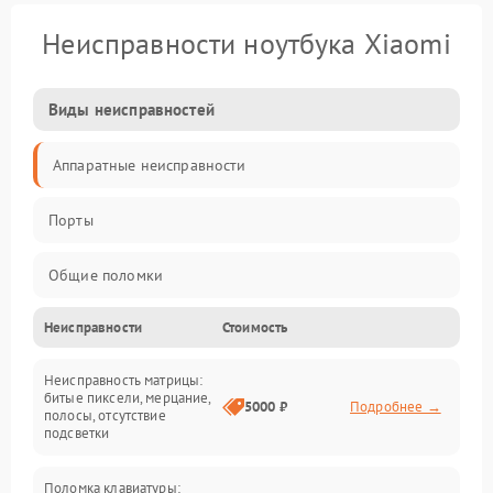
Неисправности ноутбука Xiaomi
Виды неисправностей
Аппаратные неисправности
Порты
Общие поломки
Неисправности
Стоимость
Устройства
Неисправность матрицы:
Программные ошибки
битые пиксели, мерцание,
5000 ₽
Подробнее →
полосы, отсутствие
подсветки
Электрические и системные сбои
Поломка клавиатуры: