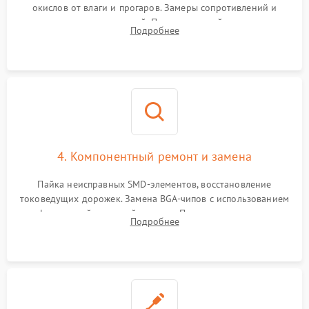
окислов от влаги и прогаров. Замеры сопротивлений и
дежурных напряжений. Проверка цепей питания,
Подробнее
мультиконтроллера, процессора и видеочипа.
4. Компонентный ремонт и замена
Пайка неисправных SMD-элементов, восстановление
токоведущих дорожек. Замена BGA-чипов с использованием
инфракрасной паяльной станции. Прошивка микросхемы
Подробнее
BIOS или замена поврежденных портов USB