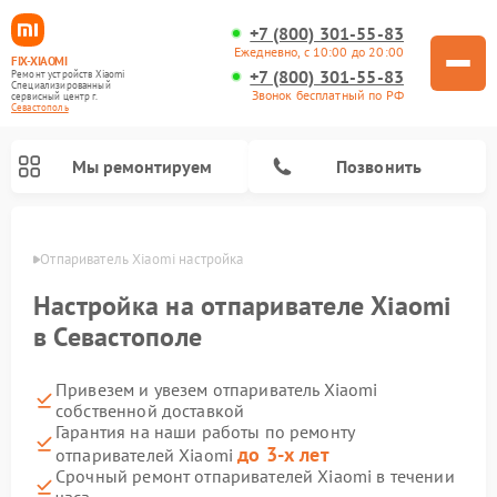
+7 (800) 301-55-83
Ежедневно, с 10:00 до 20:00
FIX-XIAOMI
+7 (800) 301-55-83
Ремонт устройств Xiaomi
Специализированный
Звонок бесплатный по РФ
cервисный центр г.
Севастополь
Мы ремонтируем
Позвонить
ополе
Отпариватель Xiaomi настройка
Настройка на отпаривателе Xiaomi
в Севастополе
Привезем и увезем отпариватель Xiaomi
собственной доставкой
Гарантия на наши работы по ремонту
до 3-х лет
отпаривателей Xiaomi
Ремонт роботов-пылесосов Xiaomi
Ремонт электросамокатов Xiaomi
Ремонт массажных кресел Xiaomi
Ремонт видеорегистраторов Xiaomi
Ремонт пароочистителей Xiaomi
Ремонт камер видеонаблюдения Xiaomi
Ремонт вертикальных пылесосов Xiaomi
Ремонт электровелосипедов Xiaomi
Ремонт стиральных машин Xiaomi
Срочный ремонт отпаривателей Xiaomi в течении