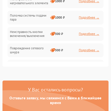
1000 ₽
Подробнее →
нагревательного элемента
Поломка системы подачи
1000 ₽
Подробнее →
пара
Неисправность кнопки
500 ₽
Подробнее →
включения/выключения
Повреждение сетевого
500 ₽
Подробнее →
шнура
Неисправность системы
1000 ₽
Подробнее →
защиты от перегрева
Поломка системы
автоматического
1000 ₽
Подробнее →
У Вас остались вопросы?
отключения
Оставьте заявку, мы свяжемся с Вами в ближайшее
Неисправность
время
500 ₽
Подробнее →
индикаторов