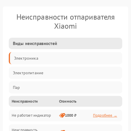
Неисправности отпаривателя
Xiaomi
Виды неисправностей
Электроника
Электропитание
Пар
Неисправности
Стоимость
Герметичность
Не работает индикатор
1000 ₽
Подробнее →
Механические повреждения
Неисправность