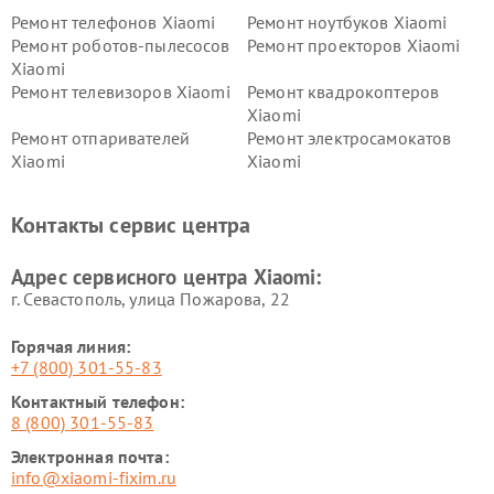
Ремонт телефонов Xiaomi
Ремонт ноутбуков Xiaomi
Ремонт роботов-пылесосов
Ремонт проекторов Xiaomi
Xiaomi
Ремонт телевизоров Xiaomi
Ремонт квадрокоптеров
Xiaomi
Ремонт отпаривателей
Ремонт электросамокатов
Xiaomi
Xiaomi
Ремонт электровелосипедов
Ремонт экшн-камер Xiaomi
Xiaomi
Контакты сервис центра
Ремонт стиральных машин
Ремонт смарт-часов Xiaomi
Xiaomi
Адрес сервисного центра Xiaomi:
г. Севастополь, улица Пожарова, 22
Горячая линия:
+7 (800) 301-55-83
Контактный телефон:
8 (800) 301-55-83
Электронная почта:
info@xiaomi-fixim.ru