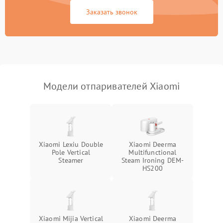
Заказать звонок
Поломка системы защиты
1000 ₽
Подробнее →
от короткого замыкания
Повреждение системы
защиты от
1000 ₽
Подробнее →
перенапряжения
Модели отпаривателей Xiaomi
Поломка системы защиты
1000 ₽
Подробнее →
от замыкания
Повреждение системы
1000 ₽
Подробнее →
защиты от перегрузок
Xiaomi Lexiu Double
Xiaomi Deerma
Pole Vertical
Multifunctional
Steamer
Steam Ironing DEM-
HS200
Xiaomi Mijia Vertical
Xiaomi Deerma