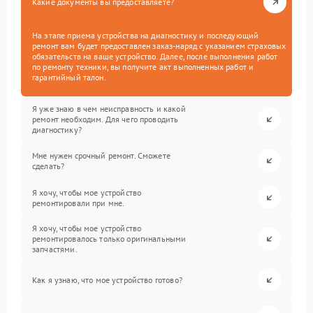
Какие документы вы предоставляете?
На этапе приема устройства на диагностику и последующий
ремонт вам будет предоставлен заказ-наряд с указанием страховых
обязательств на ваше устройство. Далее, после выполнения работ
по ремонту техники, вы получите акт выполненных работ и
гарантийный талон.
Я уже знаю в чем неисправность и какой
ремонт необходим. Для чего проводить
диагностику?
Мне нужен срочный ремонт. Сможете
сделать?
Я хочу, чтобы мое устройство
ремонтировали при мне.
Я хочу, чтобы мое устройство
ремонтировалось только оригинальными
запчастями.
Как я узнаю, что мое устройство готово?