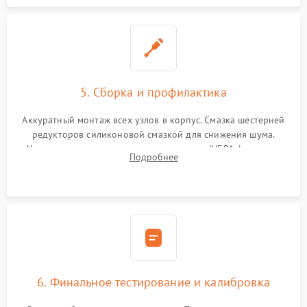
5. Сборка и профилактика
Аккуратный монтаж всех узлов в корпус. Смазка шестерней
редукторов силиконовой смазкой для снижения шума.
Установка новых расходных материалов (HEPA-фильтров,
Подробнее
микрофибры, щеток). Надежная фиксация разъемов и
проверка герметичности водяного контура.
6. Финальное тестирование и калибровка