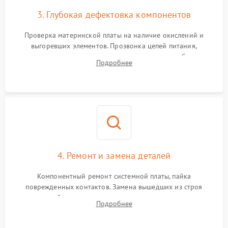
3. Глубокая дефектовка компонентов
Проверка материнской платы на наличие окислений и
выгоревших элементов. Прозвонка цепей питания,
тестирование приводных моторов колес и турбины
Подробнее
всасывания. Оценка состояния оптических и инфракрасных
датчиков, а также механизма лазерного дальномера.
4. Ремонт и замена деталей
Компонентный ремонт системной платы, пайка
поврежденных контактов. Замена вышедших из строя
двигателей, изношенного аккумулятора, неисправного
Подробнее
лидара или помпы подачи воды. Восстановление шлейфов и
устранение последствий попадания влаги.