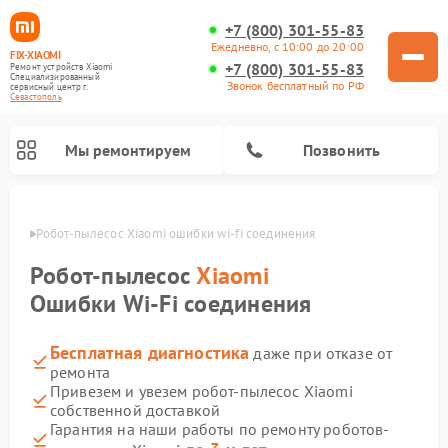
+7 (800) 301-55-83
Ежедневно, с 10:00 до 20:00
FIX-XIAOMI
+7 (800) 301-55-83
Ремонт устройств Xiaomi
Специализированный
Звонок бесплатный по РФ
cервисный центр г.
Севастополь
Мы ремонтируем
Позвонить
ополе
Робот-пылесос Xiaomi ошибки wi-fi соединения
Робот-пылесос
Xiaomi
Ошибки Wi-Fi соединения
Бесплатная диагностика
даже при отказе от
ремонта
Привезем и увезем робот-пылесос Xiaomi
собственной доставкой
Ремонт электросамокатов Xiaomi
Ремонт массажных кресел Xiaomi
Ремонт видеорегистраторов Xiaomi
Ремонт пароочистителей Xiaomi
Ремонт камер видеонаблюдения Xiaomi
Ремонт вертикальных пылесосов Xiaomi
Ремонт электровелосипедов Xiaomi
Ремонт стиральных машин Xiaomi
Гарантия на наши работы по ремонту роботов-