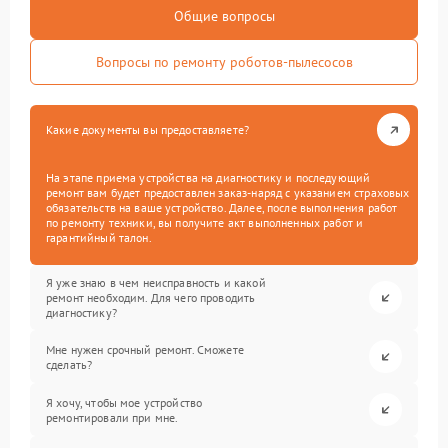
Общие вопросы
Вопросы по ремонту роботов-пылесосов
Какие документы вы предоставляете?
На этапе приема устройства на диагностику и последующий
ремонт вам будет предоставлен заказ-наряд с указанием страховых
обязательств на ваше устройство. Далее, после выполнения работ
по ремонту техники, вы получите акт выполненных работ и
гарантийный талон.
Я уже знаю в чем неисправность и какой
ремонт необходим. Для чего проводить
диагностику?
Мне нужен срочный ремонт. Сможете
сделать?
Я хочу, чтобы мое устройство
ремонтировали при мне.