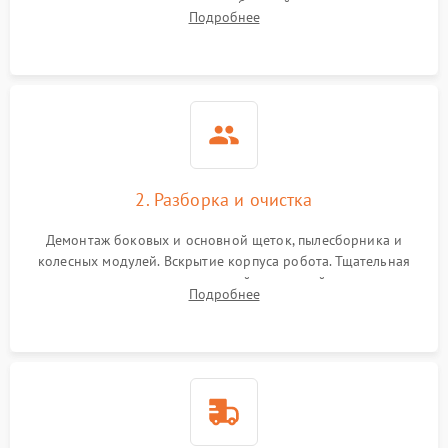
аккумулятора и тестирование базовой станции зарядки.
Подробнее
Оценка работы лидара, бампера и датчиков падения для
локализации неисправности.
2. Разборка и очистка
Демонтаж боковых и основной щеток, пылесборника и
колесных модулей. Вскрытие корпуса робота. Тщательная
очистка внутренних полостей, шестерней и плат от
Подробнее
скопившейся пыли, волос и шерсти животных с
использованием сжатого воздуха и щеток.