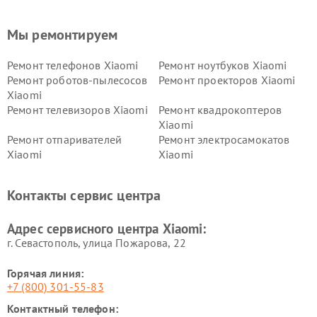
Мы ремонтируем
Ремонт телефонов Xiaomi
Ремонт ноутбуков Xiaomi
Ремонт роботов-пылесосов
Ремонт проекторов Xiaomi
Xiaomi
Ремонт телевизоров Xiaomi
Ремонт квадрокоптеров
Xiaomi
Ремонт отпаривателей
Ремонт электросамокатов
Xiaomi
Xiaomi
Ремонт электровелосипедов
Ремонт экшн-камер Xiaomi
Xiaomi
Контакты сервис центра
Ремонт стиральных машин
Ремонт смарт-часов Xiaomi
Xiaomi
Адрес сервисного центра Xiaomi:
г. Севастополь, улица Пожарова, 22
Горячая линия:
+7 (800) 301-55-83
Контактный телефон: