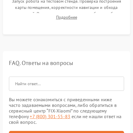
Запуск робота на тестовом стенде. Проверка построения
карты помещения, корректности навигации и обхода
препятствий. Оценка силы всасывания и работы турбины.
Подробнее
Тестирование автоматического возврата на док-станцию и
процесса зарядки.
FAQ. Ответы на вопросы
Вы можете ознакомиться с приведенными ниже
часто задаваемыми вопросами, либо обратиться в
сервисный центр “FIX-Xiaomi” по следующему
телефону
+7 (800) 301-55-83
если не нашли ответ на
свой вопрос.