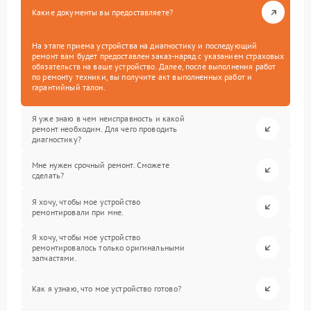
Какие документы вы предоставляете?
На этапе приема устройства на диагностику и последующий
ремонт вам будет предоставлен заказ-наряд с указанием страховых
обязательств на ваше устройство. Далее, после выполнения работ
по ремонту техники, вы получите акт выполненных работ и
гарантийный талон.
Я уже знаю в чем неисправность и какой
ремонт необходим. Для чего проводить
диагностику?
Мне нужен срочный ремонт. Сможете
сделать?
Я хочу, чтобы мое устройство
ремонтировали при мне.
Я хочу, чтобы мое устройство
ремонтировалось только оригинальными
запчастями.
Как я узнаю, что мое устройство готово?