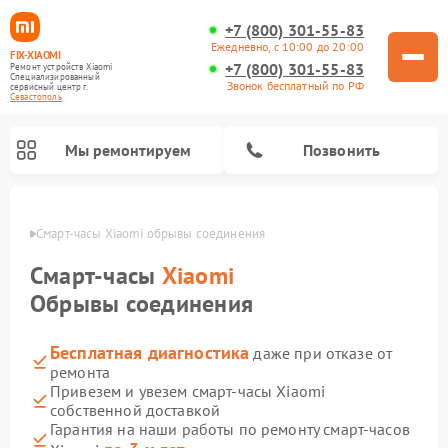
+7 (800) 301-55-83
Ежедневно, с 10:00 до 20:00
FIX-XIAOMI
+7 (800) 301-55-83
Ремонт устройств Xiaomi
Специализированный
Звонок бесплатный по РФ
cервисный центр г.
Севастополь
Мы ремонтируем
Позвонить
ополе
Смарт-часы Xiaomi обрывы соединения
Смарт-часы
Xiaomi
Обрывы соединения
Бесплатная диагностика
даже при отказе от
ремонта
Привезем и увезем смарт-часы Xiaomi
собственной доставкой
Ремонт роботов-пылесосов Xiaomi
Ремонт электровелосипедов Xiaomi
Ремонт стиральных машин Xiaomi
Ремонт массажных кресел Xiaomi
Ремонт видеорегистраторов Xiaomi
Ремонт пароочистителей Xiaomi
Ремонт камер видеонаблюдения Xiaomi
Ремонт вертикальных пылесосов Xiaomi
Ремонт электросамокатов Xiaomi
Гарантия на наши работы по ремонту смарт-часов