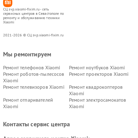
СЦ svp.xiaomi-fixim.ru - сеть
сервисных центров в Севастополе по
ремонту и обслуживанию техники
Xiaomi
2021-2026 © СЦ svp.xiaomi-fixim.ru
Мы ремонтируем
Ремонт телефонов Xiaomi
Ремонт ноутбуков Xiaomi
Ремонт роботов-пылесосов
Ремонт проекторов Xiaomi
Xiaomi
Ремонт телевизоров Xiaomi
Ремонт квадрокоптеров
Xiaomi
Ремонт отпаривателей
Ремонт электросамокатов
Xiaomi
Xiaomi
Ремонт электровелосипедов
Ремонт экшн-камер Xiaomi
Xiaomi
Контакты сервис центра
Ремонт стиральных машин
Ремонт смарт-часов Xiaomi
Xiaomi