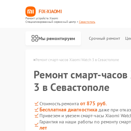
FIX-XIAOMI
Ремонт устройств Xiaomi
Специализированный cервисный центр г.
Севастополь
Мы ремонтируем
Срочный ремонт
Це
iaomi в Севастополе
Ремонт смарт-часов Xiaomi Watch 3 в Севастополе
Ремонт смарт-часов
3 в Севастополе
от 875 руб.
Стоимость ремонта
Бесплатная диагностика
даже при отказ
Привезем и увезем смарт-часы Xiaomi Watc
Гарантия на наши работы по ремонту смарт
лет
Ремонт роботов-пылесосов Xiaomi
Ремонт квадрокоптеров Xiaomi
Ремонт электросамокатов Xiaomi
Ремонт электровелосипедов Xiaomi
Ремонт стиральных машин Xiaomi
Ремонт вертикальных пылесосов Xiaomi
Ремонт парогенераторов Xiaomi
Ремонт массажных кресел Xiaomi
Ремонт камер видеонаблюдения Xiaomi
Ремонт видеорегистраторов Xiaomi
Ремонт пароочистителей Xiaomi