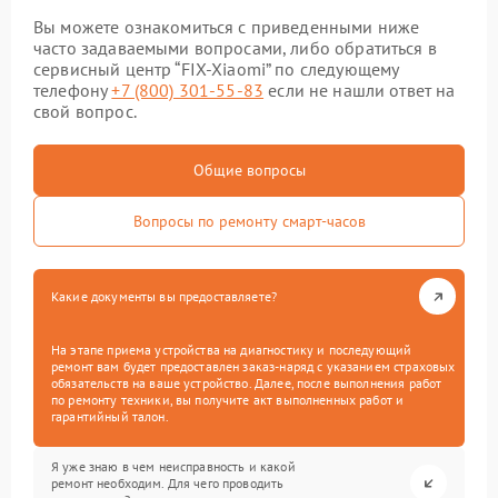
Вы можете ознакомиться с приведенными ниже
часто задаваемыми вопросами, либо обратиться в
сервисный центр “FIX-Xiaomi” по следующему
телефону
+7 (800) 301-55-83
если не нашли ответ на
свой вопрос.
Общие вопросы
Вопросы по ремонту смарт-часов
Какие документы вы предоставляете?
На этапе приема устройства на диагностику и последующий
ремонт вам будет предоставлен заказ-наряд с указанием страховых
обязательств на ваше устройство. Далее, после выполнения работ
по ремонту техники, вы получите акт выполненных работ и
гарантийный талон.
Я уже знаю в чем неисправность и какой
ремонт необходим. Для чего проводить