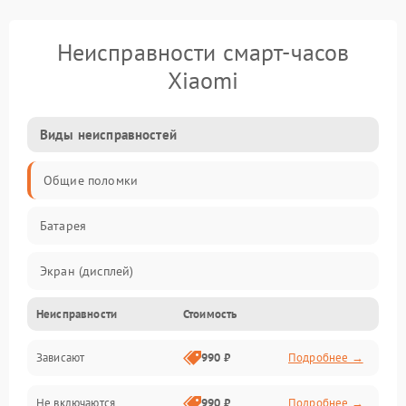
Неисправности смарт-часов
Xiaomi
Виды неисправностей
Общие поломки
Батарея
Экран (дисплей)
Неисправности
Стоимость
Электропитание
Зависают
990 ₽
Подробнее →
Датчики
Не включаются
990 ₽
Подробнее →