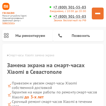
+7 (800) 301-55-83
Ежедневно, с 10:00 до 20:00
FIX-XIAOMI
+7 (800) 301-55-83
Ремонт устройств Xiaomi
Специализированный
Звонок бесплатный по РФ
cервисный центр г.
Севастополь
Мы ремонтируем
Позвонить
ополе
Смарт-часы Xiaomi замена экрана
Замена экрана на смарт-часах
Xiaomi в Севастополе
Привезем и увезем смарт-часы Xiaomi
собственной доставкой
Гарантия на наши работы по ремонту смарт-часов
до 3-х лет
Xiaomi
Ремонт роботов-пылесосов Xiaomi
Ремонт электровелосипедов Xiaomi
Ремонт стиральных машин Xiaomi
Ремонт массажных кресел Xiaomi
Ремонт видеорегистраторов Xiaomi
Ремонт пароочистителей Xiaomi
Ремонт камер видеонаблюдения Xiaomi
Ремонт вертикальных пылесосов Xiaomi
Ремонт электросамокатов Xiaomi
Срочный ремонт смарт-часов Xiaomi в течении