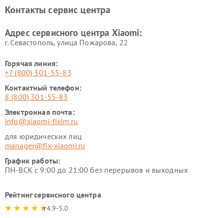
Xiaomi
Контакты сервис центра
Ремонт стиральных машин
Ремонт смарт-часов Xiaomi
Xiaomi
Адрес сервисного центра Xiaomi:
г. Севастополь, улица Пожарова, 22
Горячая линия:
+7 (800) 301-55-83
Контактный телефон:
8 (800) 301-55-83
Электронная почта:
info@xiaomi-fixim.ru
для юридических лиц
manager@fix-xiaomi.ru
График работы:
ПН-ВСК с 9:00 до 21:00 без перерывов и выходных
Рейтинг сервисного центра
4.9-5.0