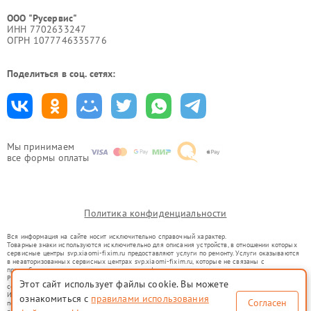
ООО "Русервис"
ИНН 7702633247
ОГРН 1077746335776
Поделиться в соц. сетях:
Мы принимаем
все формы оплаты
Политика конфиденциальности
Вся информация на сайте носит исключительно справочный характер.
Товарные знаки используются исключительно для описания устройств, в отношении которых
сервисные центры svp.xiaomi-fixim.ru предоставляют услуги по ремонту. Услуги оказываются
в неавторизованных сервисных центрах svp.xiaomi-fixim.ru, которые не связаны с
правообладателями товарных знаков или их официальными представителями.
Ремонт осуществляется для устройств, уже введенных в гражданский оборот в соответствии
Этот сайт использует файлы cookie. Вы можете
со статьей 1487 ГК РФ.
Использование товарных знаков не преследует цели индивидуализации услуг или введения
ознакомиться с
правилами использования
Согласен
потребителей в заблуждение, а служит для информирования о предоставляемых услугах по