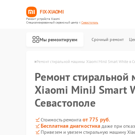
FIX-XIAOMI
Ремонт устройств Xiaomi
Специализированный cервисный центр г.
Севастополь
Мы ремонтируем
Срочный ремонт
Це
aomi в Севастополе
Ремонт стиральной машины Xiaomi MiniJ Smart White в 
Ремонт стиральной
Xiaomi MiniJ Smart 
Севастополе
от 775 руб.
Стоимость ремонта
Бесплатная диагностика
даже при отказ
Привезем и увезем стиральную машину Xiao
Ремонт роботов-пылесосов Xiaomi
Ремонт квадрокоптеров Xiaomi
Ремонт электросамокатов Xiaomi
Ремонт электровелосипедов Xiaomi
Ремонт вертикальных пылесосов Xiaomi
Ремонт парогенераторов Xiaomi
Ремонт массажных кресел Xiaomi
Ремонт камер видеонаблюдения Xiaomi
Ремонт видеорегистраторов Xiaomi
Ремонт пароочистителей Xiaomi