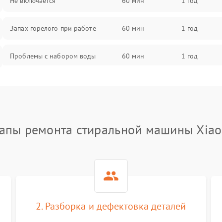
Не включается
60 мин
1 год
Запах горелого при работе
60 мин
1 год
Проблемы с набором воды
60 мин
1 год
Замена ТЭНа
60 мин
1 год
Замена платы управления
60 мин
1 год
апы ремонта стиральной машины Xia
2. Разборка и дефектовка деталей