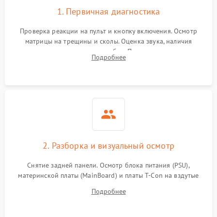
1. Первичная диагностика
Проверка реакции на пульт и кнопку включения. Осмотр
матрицы на трещины и сколы. Оценка звука, наличия
подсветки и индикаторов ошибок. Подключение тестовых
Подробнее
источников сигнала для выявления симптомов поломки.
2. Разборка и визуальный осмотр
Снятие задней панели. Осмотр блока питания (PSU),
материнской платы (MainBoard) и платы T-Con на вздутые
конденсаторы, прогары, окисления и микротрещины.
Подробнее
Проверка надежности фиксации и целостности шлейфов.