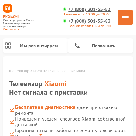
+7 (800) 301-55-83
Ежедневно, с 10:00 до 20:00
FIX-XIAOMI
+7 (800) 301-55-83
Ремонт устройств Xiaomi
Специализированный
Звонок бесплатный по РФ
cервисный центр г.
Севастополь
Мы ремонтируем
Позвонить
ополе
Телевизор Xiaomi нет сигнала с приставки
Телевизор
Xiaomi
Нет сигнала с приставки
Бесплатная диагностика
даже при отказе от
ремонта
Привезем и увезем телевизор Xiaomi собственной
доставкой
Ремонт роботов-пылесосов Xiaomi
Ремонт электросамокатов Xiaomi
Ремонт массажных кресел Xiaomi
Ремонт видеорегистраторов Xiaomi
Ремонт пароочистителей Xiaomi
Ремонт камер видеонаблюдения Xiaomi
Ремонт вертикальных пылесосов Xiaomi
Ремонт электровелосипедов Xiaomi
Ремонт стиральных машин Xiaomi
Гарантия на наши работы по ремонту телевизоров