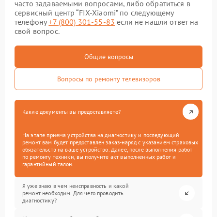
часто задаваемыми вопросами, либо обратиться в
сервисный центр “FIX-Xiaomi” по следующему
телефону
+7 (800) 301-55-83
если не нашли ответ на
свой вопрос.
Общие вопросы
Вопросы по ремонту телевизоров
Какие документы вы предоставляете?
На этапе приема устройства на диагностику и последующий
ремонт вам будет предоставлен заказ-наряд с указанием страховых
обязательств на ваше устройство. Далее, после выполнения работ
по ремонту техники, вы получите акт выполненных работ и
гарантийный талон.
Я уже знаю в чем неисправность и какой
ремонт необходим. Для чего проводить
диагностику?