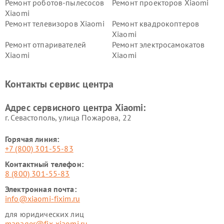
Ремонт роботов-пылесосов
Ремонт проекторов Xiaomi
Xiaomi
Ремонт телевизоров Xiaomi
Ремонт квадрокоптеров
Xiaomi
Ремонт отпаривателей
Ремонт электросамокатов
Xiaomi
Xiaomi
Ремонт электровелосипедов
Ремонт экшн-камер Xiaomi
Xiaomi
Контакты сервис центра
Ремонт стиральных машин
Ремонт смарт-часов Xiaomi
Xiaomi
Адрес сервисного центра Xiaomi:
г. Севастополь, улица Пожарова, 22
Горячая линия:
+7 (800) 301-55-83
Контактный телефон:
8 (800) 301-55-83
Электронная почта:
info@xiaomi-fixim.ru
для юридических лиц
manager@fix-xiaomi.ru