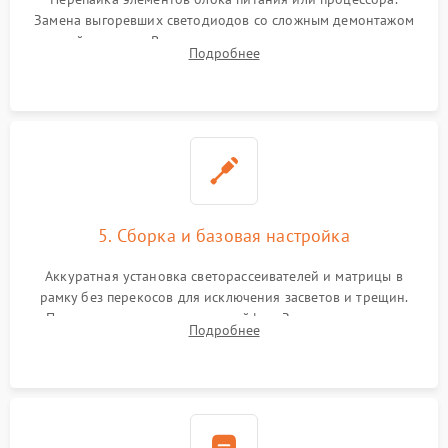
Замена выгоревших светодиодов со сложным демонтажом
хрупкой матрицы. Восстановление поврежденных дорожек,
Подробнее
прошивка микросхем памяти EEPROM
5. Сборка и базовая настройка
Аккуратная установка светорассеивателей и матрицы в
рамку без перекосов для исключения засветов и трещин.
Подключение внутренних шлейфов. Закрытие корпуса.
Подробнее
Сброс настроек и обновление программного обеспечения.