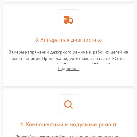
3. Аппаратная диагностика
Замеры напряжений дежурного режима и рабочих цепей на
блоке питания. Проверка видеосигналов на плате T-Con с
помощью осциллографа. Тестирование LED-драйвера и
Подробнее
светодиодных планок подсветки мультиметром.
4. Компонентный и модульный ремонт
Перепайка элементов блока питания или процессора.