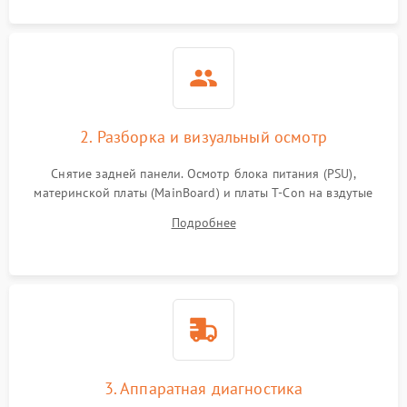
2. Разборка и визуальный осмотр
Снятие задней панели. Осмотр блока питания (PSU),
материнской платы (MainBoard) и платы T-Con на вздутые
конденсаторы, прогары, окисления и микротрещины.
Подробнее
Проверка надежности фиксации и целостности шлейфов.
3. Аппаратная диагностика