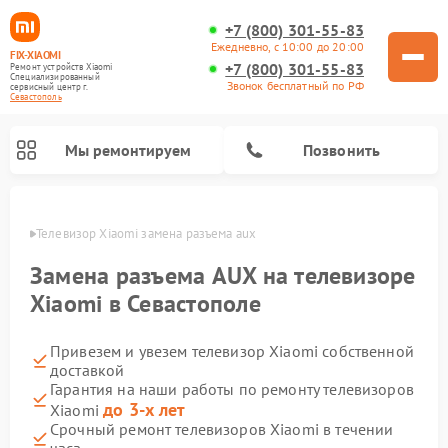
+7 (800) 301-55-83
Ежедневно, с 10:00 до 20:00
FIX-XIAOMI
+7 (800) 301-55-83
Ремонт устройств Xiaomi
Специализированный
Звонок бесплатный по РФ
cервисный центр г.
Севастополь
Мы ремонтируем
Позвонить
ополе
Телевизор Xiaomi замена разъема aux
Замена разъема AUX на телевизоре
Xiaomi в Севастополе
Привезем и увезем телевизор Xiaomi собственной
доставкой
Гарантия на наши работы по ремонту телевизоров
до 3-х лет
Xiaomi
Ремонт роботов-пылесосов Xiaomi
Ремонт электросамокатов Xiaomi
Ремонт массажных кресел Xiaomi
Ремонт видеорегистраторов Xiaomi
Ремонт пароочистителей Xiaomi
Ремонт камер видеонаблюдения Xiaomi
Ремонт вертикальных пылесосов Xiaomi
Ремонт электровелосипедов Xiaomi
Ремонт стиральных машин Xiaomi
Срочный ремонт телевизоров Xiaomi в течении