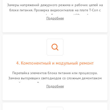
Замеры напряжений дежурного режима и рабочих цепей на
блоке питания. Проверка видеосигналов на плате T-Con с
помощью осциллографа. Тестирование LED-драйвера и
Подробнее
светодиодных планок подсветки мультиметром.
4. Компонентный и модульный ремонт
Перепайка элементов блока питания или процессора.
Замена выгоревших светодиодов со сложным демонтажом
хрупкой матрицы. Восстановление поврежденных дорожек,
Подробнее
прошивка микросхем памяти EEPROM