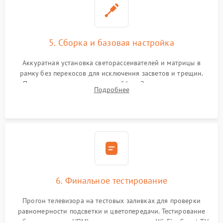
5. Сборка и базовая настройка
Аккуратная установка светорассеивателей и матрицы в
рамку без перекосов для исключения засветов и трещин.
Подключение внутренних шлейфов. Закрытие корпуса.
Подробнее
Сброс настроек и обновление программного обеспечения.
6. Финальное тестирование
Прогон телевизора на тестовых заливках для проверки
равномерности подсветки и цветопередачи. Тестирование
работы разъемов HDMI, динамиков, модуля Wi-Fi и Smart TV