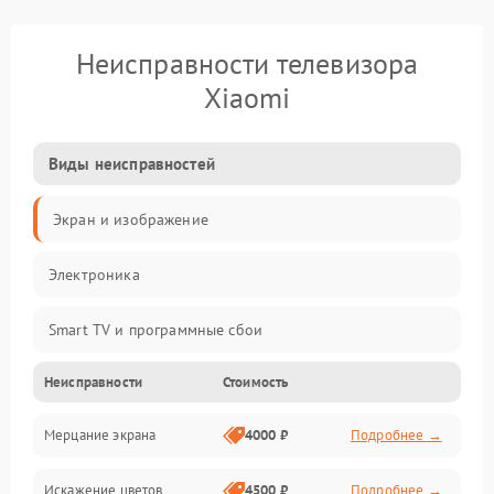
Неисправности телевизора
Xiaomi
Виды неисправностей
Экран и изображение
Электроника
Smart TV и программные сбои
Неисправности
Стоимость
Питание и запуск
Мерцание экрана
4000 ₽
Подробнее →
Подсветка и LED-модули
Искажение цветов
4500 ₽
Подробнее →