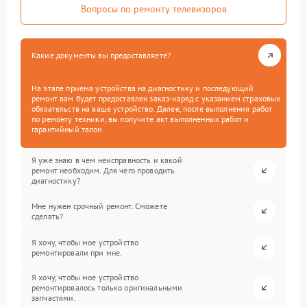
Вопросы по ремонту телевизоров
Какие документы вы предоставляете?
На этапе приема устройства на диагностику и последующий
ремонт вам будет предоставлен заказ-наряд с указанием страховых
обязательств на ваше устройство. Далее, после выполнения работ
по ремонту техники, вы получите акт выполненных работ и
гарантийный талон.
Я уже знаю в чем неисправность и какой
ремонт необходим. Для чего проводить
диагностику?
Мне нужен срочный ремонт. Сможете
сделать?
Я хочу, чтобы мое устройство
ремонтировали при мне.
Я хочу, чтобы мое устройство
ремонтировалось только оригинальными
запчастями.