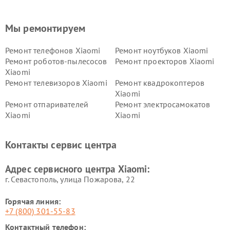
Мы ремонтируем
Ремонт телефонов Xiaomi
Ремонт ноутбуков Xiaomi
Ремонт роботов-пылесосов
Ремонт проекторов Xiaomi
Xiaomi
Ремонт телевизоров Xiaomi
Ремонт квадрокоптеров
Xiaomi
Ремонт отпаривателей
Ремонт электросамокатов
Xiaomi
Xiaomi
Ремонт электровелосипедов
Ремонт экшн-камер Xiaomi
Xiaomi
Контакты сервис центра
Ремонт стиральных машин
Ремонт смарт-часов Xiaomi
Xiaomi
Адрес сервисного центра Xiaomi:
г. Севастополь, улица Пожарова, 22
Горячая линия:
+7 (800) 301-55-83
Контактный телефон: